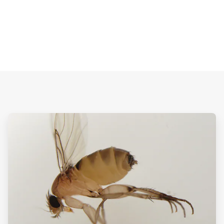
ArticleTile
3
de
3