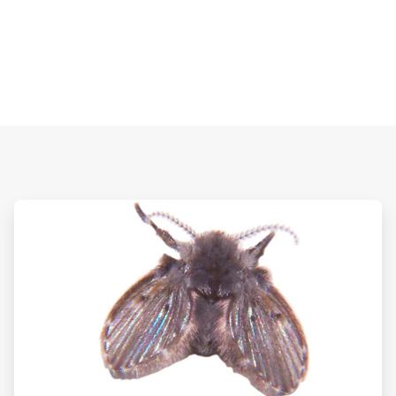
ArticleTile
2
de
3