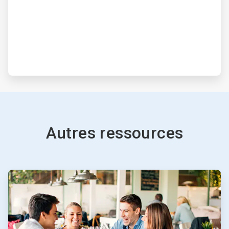
Autres ressources
ArticleTile
2
de
3