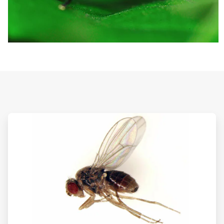
ArticleTile
1
de
3