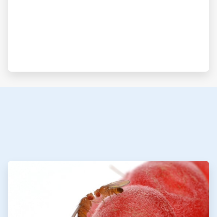
ArticleTile
3
de
3