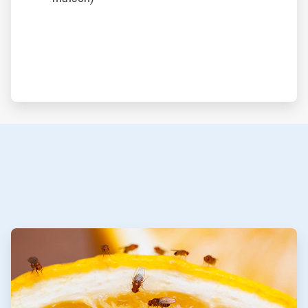
ArticleTile
1
de
3