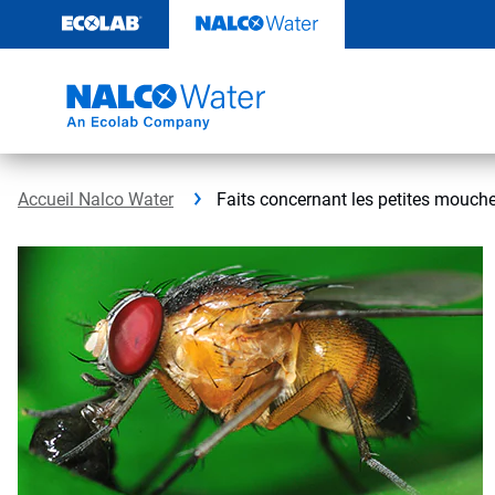
Sauter
au
contenu​​​​​​​
Accueil Nalco Water
Faits concernant les petites mouch