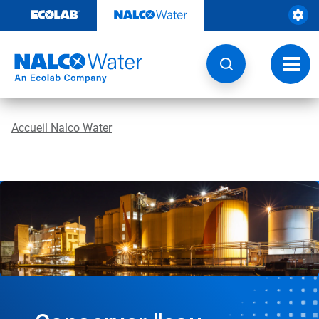
Sauter
au
contenu​​​​​​​
Navig
à
bascu
Accueil Nalco Water