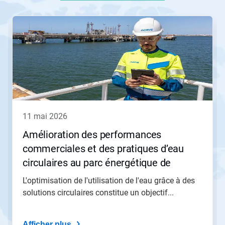
Ceci
est
un
carrousel.
Utilisez
les
boutons
Suivant
et
Précédent
pour
11 mai 2026
naviguer
ou
Amélioration des performances
sautez
commerciales et des pratiques d’eau
à
une
circulaires au parc énergétique de
diapositive
Moeve à San Roque
en
L'optimisation de l'utilisation de l'eau grâce à des
utilisant
solutions circulaires constitue un objectif...
les
points
de
Afficher plus
navigation.