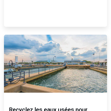
ArticleTile
3
de
3
Recyclez les eaux usées pour