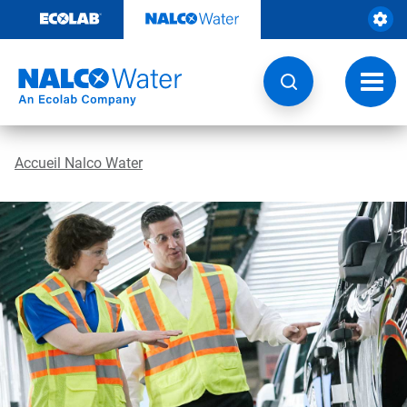
Sauter
au
contenu​​​​​​​
Navig
à
bascu
Accueil Nalco Water