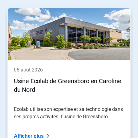
Ceci
est
un
carrousel.
Utilisez
les
boutons
Suivant
et
Précédent
pour
05 août 2026
naviguer
ou
Usine Ecolab de Greensboro en Caroline
sautez
du Nord
à
une
diapositive
en
Ecolab utilise son expertise et sa technologie dans
utilisant
ses propres activités. L’usine de Greensboro...
les
points
de
Afficher plus
navigation.