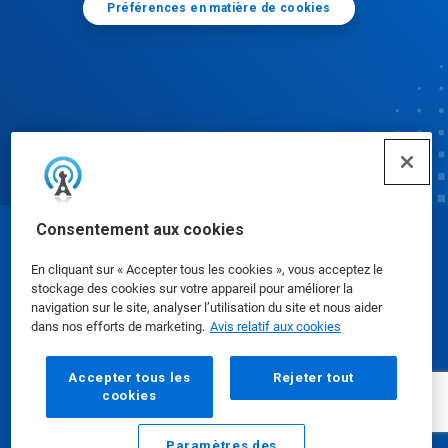
Préférences en matière de cookies
Consentement aux cookies
© Ecolab Inc. 2025
En cliquant sur « Accepter tous les cookies », vous acceptez le
stockage des cookies sur votre appareil pour améliorer la
Fiches signalétiques
|
Politique de confidentialité
|
navigation sur le site, analyser l’utilisation du site et nous aider
dans nos efforts de marketing.
Avis relatif aux cookies
Modalités d'utilisation
Accepter tous les
Rejeter tout
cookies
Paramètres des