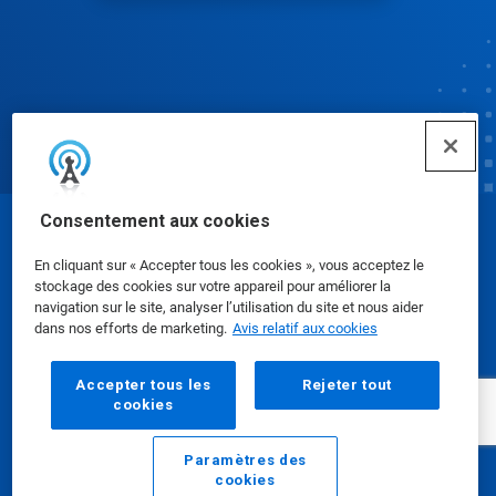
Consentement aux cookies
© Ecolab Inc. 2025
En cliquant sur « Accepter tous les cookies », vous acceptez le
stockage des cookies sur votre appareil pour améliorer la
Fiches signalétiques
|
Politique de confidentialité
|
navigation sur le site, analyser l’utilisation du site et nous aider
dans nos efforts de marketing.
Avis relatif aux cookies
Modalités d'utilisation
Accepter tous les
Rejeter tout
cookies
Paramètres des
cookies