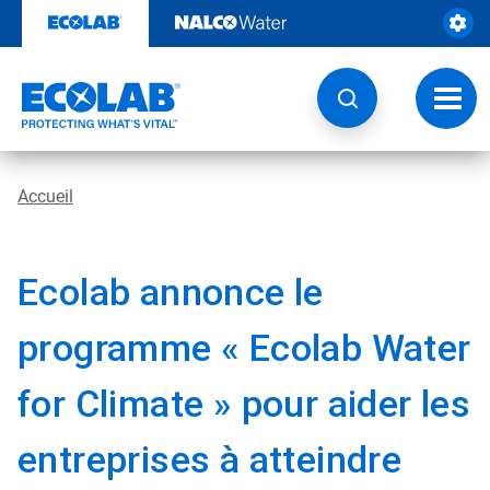
Sauter
au
contenu​​​​​​​
Navig
à
bascu
Accueil
Ecolab annonce le
programme « Ecolab Water
for Climate » pour aider les
entreprises à atteindre