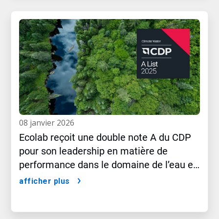
08 janvier 2026
Ecolab reçoit une double note A du CDP
pour son leadership en matière de
performance dans le domaine de l’eau et
du climat
afficher plus