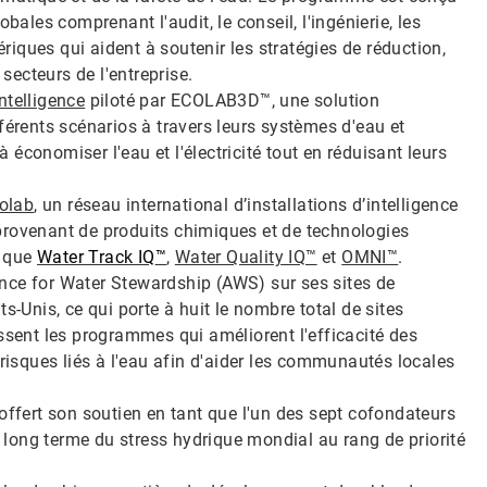
bales comprenant l'audit, le conseil, l'ingénierie, les
iques qui aident à soutenir les stratégies de réduction,
 secteurs de l'entreprise.
ntelligence
piloté par ECOLAB3D™, une solution
férents scénarios à travers leurs systèmes d'eau et
à économiser l'eau et l'électricité tout en réduisant leurs
colab
, un réseau international d’installations d’intelligence
provenant de produits chimiques et de technologies
s que
Water Track IQ
™
,
Water Quality IQ™
et
OMNI™
.
liance for Water Stewardship (AWS) sur ses sites de
s-Unis, ce qui porte à huit le nombre total de sites
ssent les programmes qui améliorent l'efficacité des
 risques liés à l'eau afin d'aider les communautés locales
offert son soutien en tant que l'un des sept cofondateurs
à long terme du stress hydrique mondial au rang de priorité