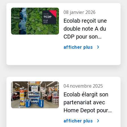
08 janvier 2026
Ecolab reçoit une
double note A du
CDP pour son
leadership en
afficher plus
matière de
performance dans le
domaine de l’eau et
du climat
04 novembre 2025
Ecolab élargit son
partenariat avec
Home Depot pour
lancer une gamme
afficher plus
de produits