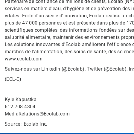
Partenaire de confiance de millions de clients, Ecolab (NY
services en matière d'eau, d'hygiène et de prévention des i
vitales. Forte d'un siècle d'innovation, Ecolab réalise un c
plus de 47 000 personnes et est présente dans plus de 170
scientifiques complètes, des informations fondées sur des
salubrité alimentaire, maintenir des environnements propres 
Les solutions innovantes d'Ecolab améliorent l'efficience o
marchés de l'alimentation, des soins de santé, des sciences d
www.ecolab.com
Suivez-nous sur LinkedIn (
@Ecolab
), Twitter (
@Ecolab
), I
(ECL-C)
Kyle Kapustka
612-708-4304
MediaRelations@Ecolab.com
Source : Ecolab Inc.