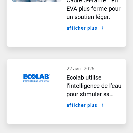
Cadre J-Frame™ en
EVA plus ferme pour
un soutien léger.
afficher plus
22 avril 2026
Ecolab utilise
l’intelligence de l’eau
pour stimuler sa
croissance à l’ère de
afficher plus
l’IA