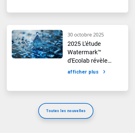
exclusive au Canada
30 octobre 2025
2025 L’étude
Watermark™
d'Ecolab révèle
l’impact caché de
afficher plus
l’intelligence
artificielle
Toutes les nouvelles