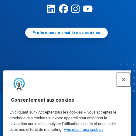
Préférences en matière de cookies
Consentement aux cookies
© Ecolab Inc. 2025
En cliquant sur « Accepter tous les cookies », vous acceptez le
stockage des cookies sur votre appareil pour améliorer la
Fiches signalétiques
|
Politique de confidentialité
|
navigation sur le site, analyser l’utilisation du site et nous aider
dans nos efforts de marketing.
Avis relatif aux cookies
Modalités d'utilisation