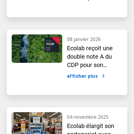
l’IA
08 janvier 2026
Ecolab reçoit une
double note A du
CDP pour son
leadership en
afficher plus
matière de
performance dans le
domaine de l’eau et
du climat
04 novembre 2025
Ecolab élargit son