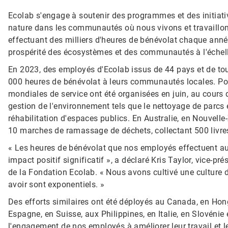
Ecolab s'engage à soutenir des programmes et des initiativ
nature dans les communautés où nous vivons et travaill
effectuant des milliers d'heures de bénévolat chaque année,
prospérité des écosystèmes et des communautés à l'échel
En 2023, des employés d'Ecolab issus de 44 pays et de tous
000 heures de bénévolat à leurs communautés locales. Po
mondiales de service ont été organisées en juin, au cours 
gestion de l'environnement tels que le nettoyage de parcs et
réhabilitation d'espaces publics. En Australie, en Nouvelle
10 marches de ramassage de déchets, collectant 500 livres
« Les heures de bénévolat que nos employés effectuent au
impact positif significatif », a déclaré Kris Taylor, vice-
de la Fondation Ecolab. « Nous avons cultivé une culture 
avoir sont exponentiels. »
Des efforts similaires ont été déployés au Canada, en Hon
Espagne, en Suisse, aux Philippines, en Italie, en Slovénie
l'engagement de nos employés à améliorer leur travail et