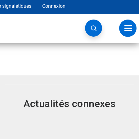
s signalétiques
Connexion
Navig
à
basc
Actualités connexes