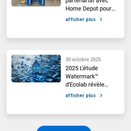
partenariat avec
Home Depot pour
lancer une gamme
afficher plus
de produits
exclusive au Canada
30 octobre 2025
2025 L’étude
Watermark™
d'Ecolab révèle
l’impact caché de
afficher plus
l’intelligence
artificielle