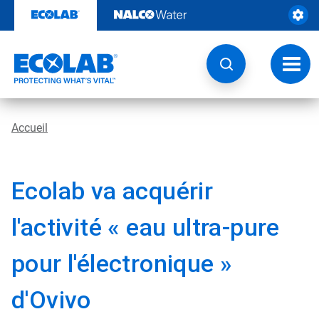
Sauter
au
contenu​​​​​​​
Navig
à
bascu
Accueil
Ecolab va acquérir
l'activité « eau ultra-pure
pour l'électronique »
d'Ovivo