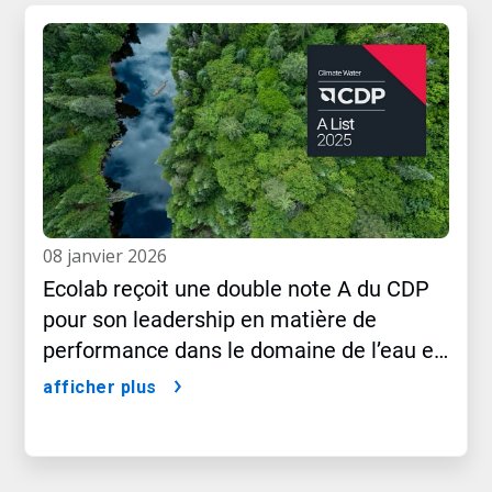
08 janvier 2026
Ecolab reçoit une double note A du CDP
pour son leadership en matière de
performance dans le domaine de l’eau et
du climat
afficher plus