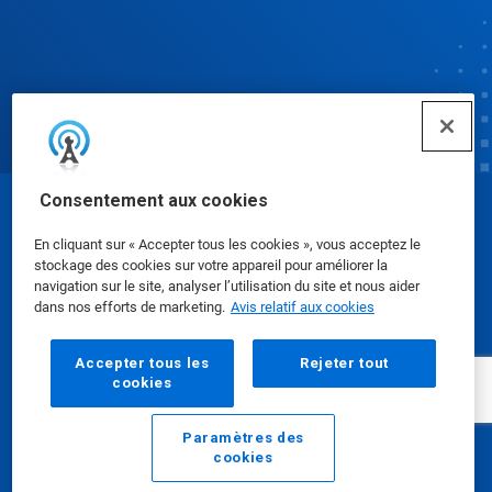
Consentement aux cookies
© Ecolab Inc. 2025
En cliquant sur « Accepter tous les cookies », vous acceptez le
stockage des cookies sur votre appareil pour améliorer la
Fiches signalétiques
|
Politique de confidentialité
|
navigation sur le site, analyser l’utilisation du site et nous aider
dans nos efforts de marketing.
Avis relatif aux cookies
Modalités d'utilisation
Accepter tous les
Rejeter tout
cookies
Paramètres des
cookies
Courriel
Appeler