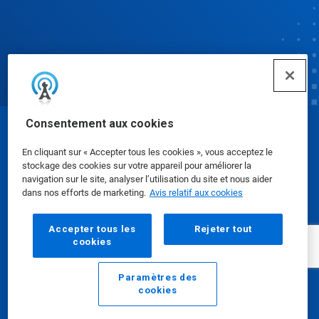
Consentement aux cookies
© Ecolab Inc. 2025
En cliquant sur « Accepter tous les cookies », vous acceptez le
stockage des cookies sur votre appareil pour améliorer la
Fiches signalétiques
|
Politique de confidentialité
|
navigation sur le site, analyser l’utilisation du site et nous aider
dans nos efforts de marketing.
Avis relatif aux cookies
Modalités d'utilisation
Accepter tous les
Rejeter tout
cookies
Paramètres des
cookies
Courriel
Appeler