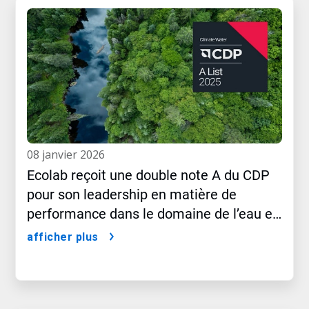
08 janvier 2026
Ecolab reçoit une double note A du CDP
pour son leadership en matière de
performance dans le domaine de l’eau et
du climat
afficher plus