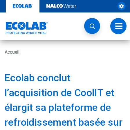
Sauter
au
contenu​​​​​​​
Navig
à
bascu
Accueil
Ecolab conclut
l’acquisition de CoolIT et
élargit sa plateforme de
refroidissement basée sur