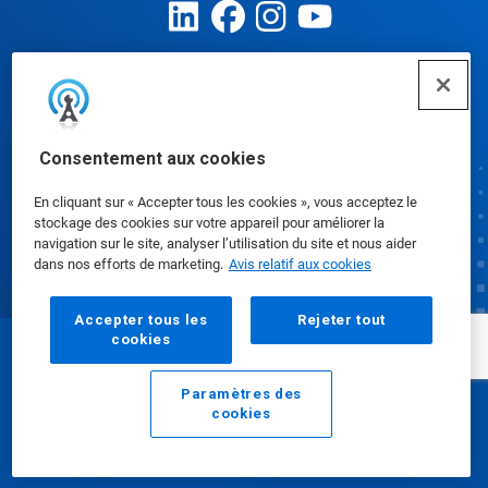
Préférences en matière de cookies
Consentement aux cookies
En cliquant sur « Accepter tous les cookies », vous acceptez le
stockage des cookies sur votre appareil pour améliorer la
navigation sur le site, analyser l’utilisation du site et nous aider
dans nos efforts de marketing.
Avis relatif aux cookies
Accepter tous les
Rejeter tout
cookies
© Ecolab Inc. 2025
Paramètres des
cookies
Fiches signalétiques
|
Politique de confidentialité
|
Courriel
Appeler
Modalités d'utilisation