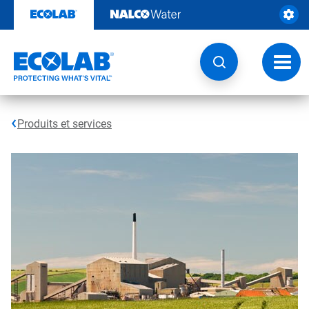
Sauter
au
contenu​​​​​​​
Navig
à
bascu
Produits et services