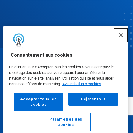
Consentement aux cookies
© Ecolab Inc. 2025
En cliquant sur « Accepter tous les cookies », vous acceptez le
stockage des cookies sur votre appareil pour améliorer la
Fiches signalétiques
|
Politique de confidentialité
|
navigation sur le site, analyser l’utilisation du site et nous aider
dans nos efforts de marketing.
Avis relatif aux cookies
Modalités d'utilisation
Accepter tous les
Rejeter tout
cookies
Paramètres des
cookies
Courriel
Appeler