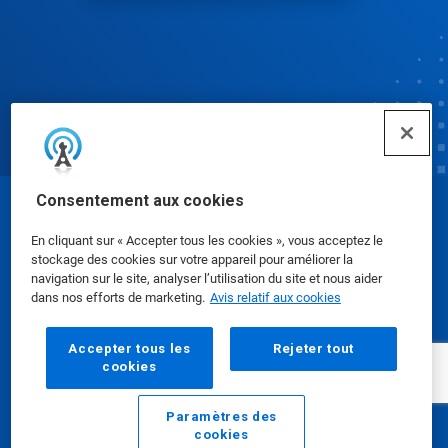
Consentement aux cookies
© Ecolab Inc. 2025
En cliquant sur « Accepter tous les cookies », vous acceptez le
stockage des cookies sur votre appareil pour améliorer la
Fiches signalétiques
|
Politique de confidentialité
|
navigation sur le site, analyser l’utilisation du site et nous aider
dans nos efforts de marketing.
Avis relatif aux cookies
Modalités d'utilisation
Accepter tous les
Rejeter tout
cookies
Paramètres des
cookies