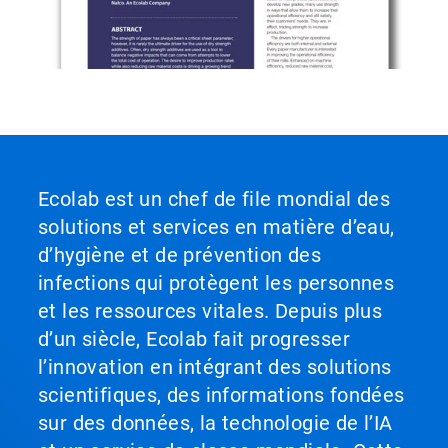
Ecolab est un chef de file mondial des
solutions et services en matière d’eau,
d’hygiène et de prévention des
infections qui protègent les personnes
et les ressources vitales. Depuis plus
d’un siècle, Ecolab fait progresser
l’innovation en intégrant des solutions
scientifiques, des informations fondées
sur des données, la technologie de l’IA