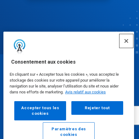
Consentement aux cookies
© Ecolab Inc. 2025
En cliquant sur « Accepter tous les cookies », vous acceptez le
stockage des cookies sur votre appareil pour améliorer la
Fiches signalétiques
|
Politique de confidentialité
|
navigation sur le site, analyser l’utilisation du site et nous aider
dans nos efforts de marketing.
Avis relatif aux cookies
Modalités d'utilisation
Accepter tous les
Rejeter tout
cookies
Paramètres des
cookies