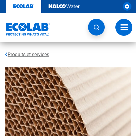
Sauter
au
contenu​​​​​​​
Navig
à
bascu
Produits et services