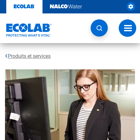
Sauter
au
contenu​​​​​​​
Navig
à
bascu
Produits et services