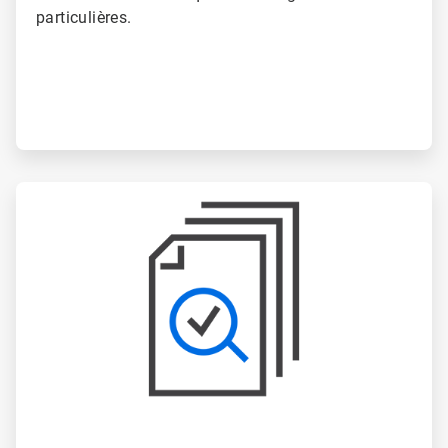
particulières.
ArticleTile
5
de
6