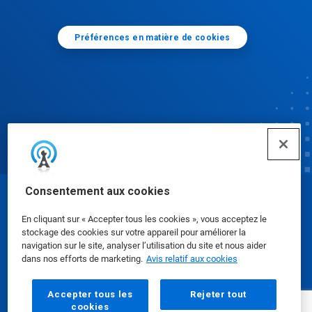
Préférences en matière de cookies
Consentement aux cookies
© Ecolab Inc. 2025
En cliquant sur « Accepter tous les cookies », vous acceptez le
stockage des cookies sur votre appareil pour améliorer la
Fiches signalétiques
|
Politique de confidentialité
|
navigation sur le site, analyser l’utilisation du site et nous aider
dans nos efforts de marketing.
Avis relatif aux cookies
Modalités d'utilisation
Accepter tous les
Rejeter tout
cookies