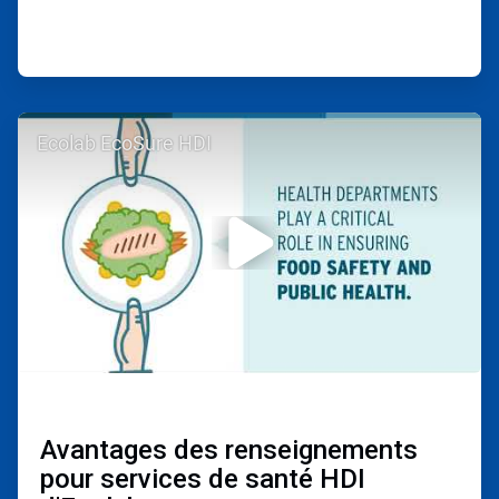
ArticleTile
Ecolab EcoSure HDI
2
de
3
Avantages des renseignements
pour services de santé HDI