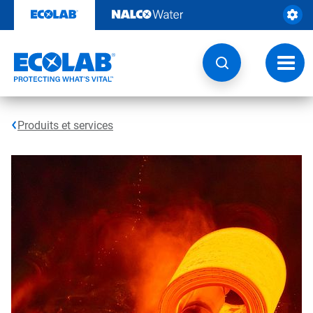
Sauter
au
contenu​​​​​​​
Navig
à
bascu
Produits et services