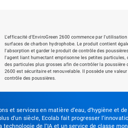
L'efficacité d'EnviroGreen 2600 commence par l'utilisation
surfaces de charbon hydrophobe. Le produit contient éga
l'absorption et garder le produit de contrôle des poussières
l'agent liant humectant emprisonne les petites particules, 
des particules plus grosses afin de contrôler la poussière 
2600 est sécuritaire et renouvelable. Il possède une valeu
contrôle des poussières.
ons et services en matière d’eau, d’hygiène et de
lus d’un siècle, Ecolab fait progresser l’innovati
a technologie de l’IA et un service de classe mo