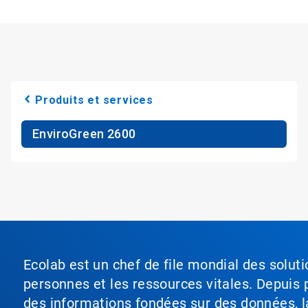
Produits et services
EnviroGreen 2600
Ecolab est un chef de file mondial des soluti
personnes et les ressources vitales. Depuis p
des informations fondées sur des données, l