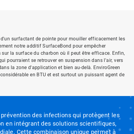
 d'un surfactant de pointe pour mouiller efficacement les
lement notre additif SurfaceBond pour empêcher
 sur la surface du charbon où il peut être efficace. Enfin,
qui pourraient se retrouver en suspension dans l'air, vers
dans la zone d'application et bien au-delà. EnviroGreen
r considérable en BTU et est surtout un puissant agent de
 prévention des infections qui protègent les
on en intégrant des solutions scientifiques,
ndiale. Cette combinaison unique permet à