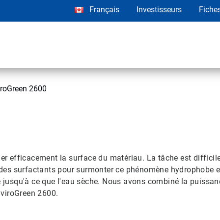
Français
Investisseurs
Fiche
iroGreen 2600
ler efficacement la surface du matériau. La tâche est diffic
nt des surfactants pour surmonter ce phénomène hydrophobe et
ue jusqu'à ce que l'eau sèche. Nous avons combiné la puissan
nviroGreen 2600.