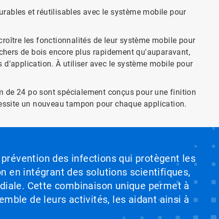
rables et réutilisables avec le système mobile pour
roître les fonctionnalités de leur système mobile pour
anchers de bois encore plus rapidement qu'auparavant,
d'application. À utiliser avec le système mobile pour
 de 24 po sont spécialement conçus pour une finition
écessite un nouveau tampon pour chaque application.
 prévention des infections qui protègent les
on en intégrant des solutions scientifiques,
ndiale. Cette combinaison unique permet à
emble de leurs activités, les aidant ainsi à