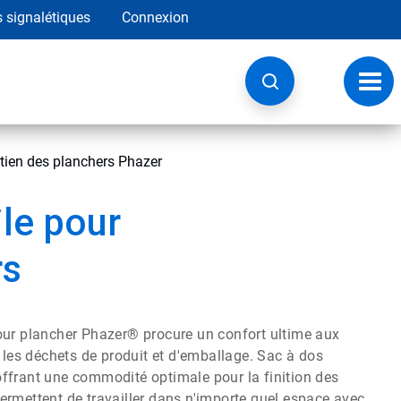
s signalétiques
Connexion
Navig
à
basc
etien des planchers Phazer
le pour
rs
our plancher Phazer® procure un confort ultime aux
uit les déchets de produit et d'emballage. Sac à dos
ffrant une commodité optimale pour la finition des
 permettent de travailler dans n'importe quel espace avec