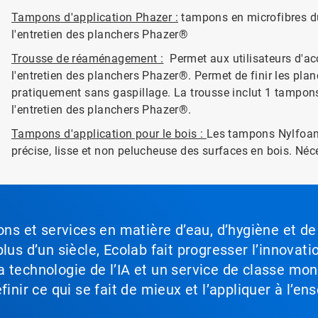
Tampons d'application Phazer :
tampons en microfibres du
l'entretien des planchers Phazer®
Trousse de réaménagement :
Permet aux utilisateurs d'acc
l'entretien des planchers Phazer®. Permet de finir les pl
pratiquement sans gaspillage. La trousse inclut 1 tampons 
l'entretien des planchers Phazer®.
Tampons d'application pour le bois :
Les tampons Nylfoam
précise, lisse et non pelucheuse des surfaces en bois. N
ons et services en matière d’eau, d’hygiène et de
lus d’un siècle, Ecolab fait progresser l’innovati
a technologie de l’IA et un service de classe mo
inir ce qui se fait de mieux et l’appliquer à l’ens