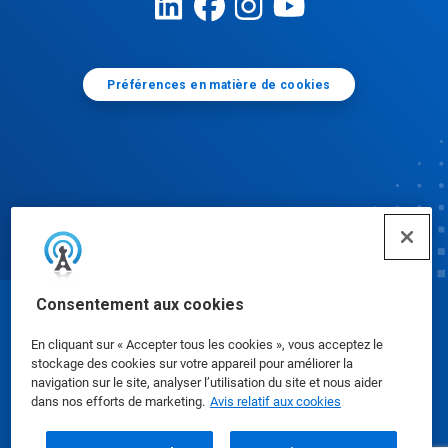
Préférences en matière de cookies
Consentement aux cookies
© Ecolab Inc. 2025
En cliquant sur « Accepter tous les cookies », vous acceptez le
stockage des cookies sur votre appareil pour améliorer la
Fiches signalétiques
|
Politique de confidentialité
|
navigation sur le site, analyser l’utilisation du site et nous aider
dans nos efforts de marketing.
Avis relatif aux cookies
Modalités d'utilisation