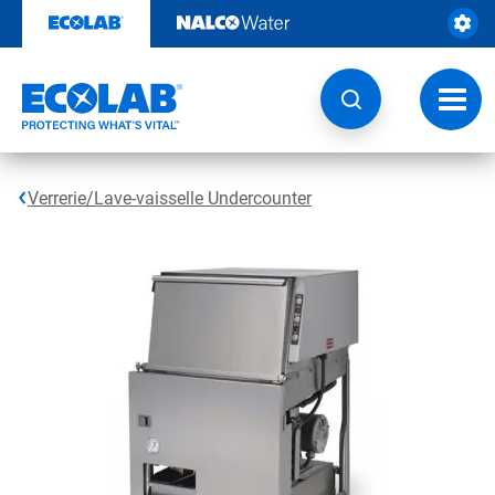
Sauter
au
contenu​​​​​​​
Navig
à
bascu
Verrerie/Lave-vaisselle Undercounter