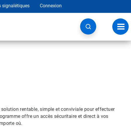
s signalétiques
Connexion
Navig
à
basc
 solution rentable, simple et conviviale pour effectuer
rogramme offre un accès sécuritaire et direct à vos
importe où.