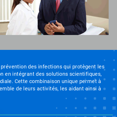
 prévention des infections qui protègent les
on en intégrant des solutions scientifiques,
ndiale. Cette combinaison unique permet à
emble de leurs activités, les aidant ainsi à