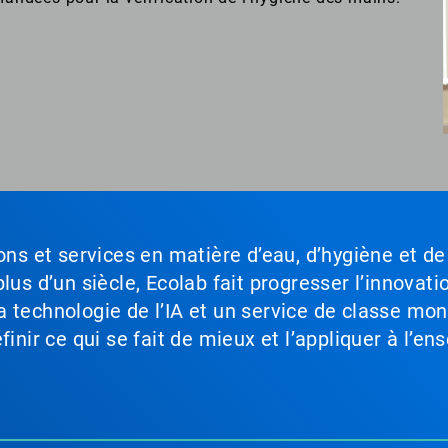
ons et services en matière d’eau, d’hygiène et de
lus d’un siècle, Ecolab fait progresser l’innovati
a technologie de l’IA et un service de classe mo
inir ce qui se fait de mieux et l’appliquer à l’ens