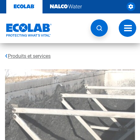
Sauter
au
contenu​​​​​​​
Navig
à
bascu
Produits et services