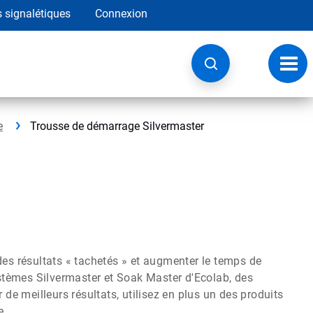
s signalétiques
Connexion
Navig
à
basc
e
Trousse de démarrage Silvermaster
des résultats « tachetés » et augmenter le temps de
systèmes Silvermaster et Soak Master d'Ecolab, des
 de meilleurs résultats, utilisez en plus un des produits
e.