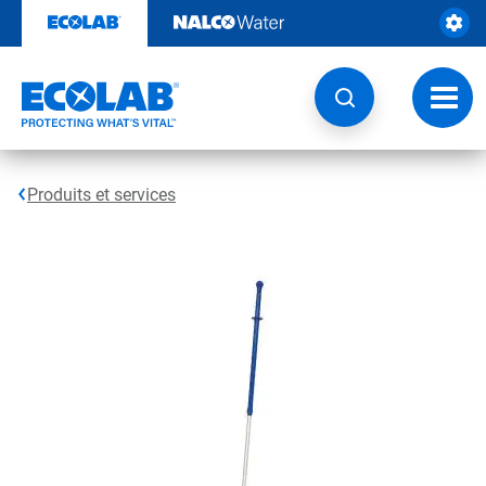
Sauter
au
contenu​​​​​​​
Navig
à
bascu
Produits et services