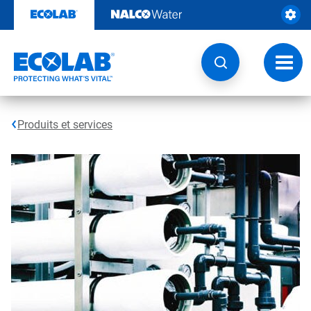
Sauter
au
contenu​​​​​​​
Navig
à
bascu
Produits et services