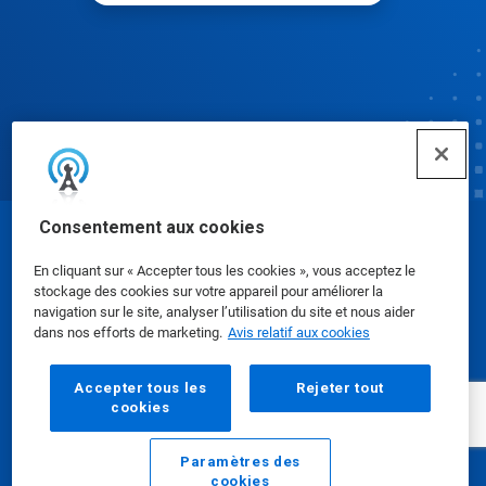
Consentement aux cookies
© Ecolab Inc. 2025
En cliquant sur « Accepter tous les cookies », vous acceptez le
stockage des cookies sur votre appareil pour améliorer la
Fiches signalétiques
|
Politique de confidentialité
|
navigation sur le site, analyser l’utilisation du site et nous aider
dans nos efforts de marketing.
Avis relatif aux cookies
Modalités d'utilisation
Accepter tous les
Rejeter tout
cookies
Paramètres des
cookies