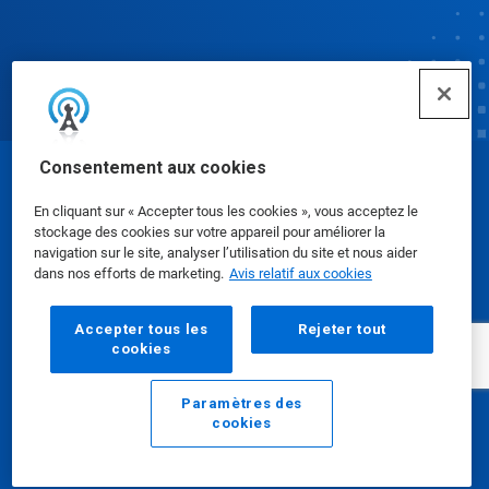
Consentement aux cookies
© Ecolab Inc. 2025
En cliquant sur « Accepter tous les cookies », vous acceptez le
stockage des cookies sur votre appareil pour améliorer la
Fiches signalétiques
|
Politique de confidentialité
|
navigation sur le site, analyser l’utilisation du site et nous aider
dans nos efforts de marketing.
Avis relatif aux cookies
Modalités d'utilisation
Accepter tous les
Rejeter tout
cookies
Paramètres des
cookies
Courriel
Appeler