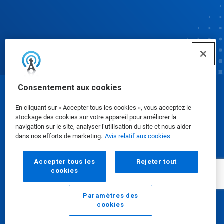
Consentement aux cookies
© Ecolab Inc. 2025
En cliquant sur « Accepter tous les cookies », vous acceptez le
stockage des cookies sur votre appareil pour améliorer la
Fiches signalétiques
|
Politique de confidentialité
|
navigation sur le site, analyser l’utilisation du site et nous aider
dans nos efforts de marketing.
Avis relatif aux cookies
Modalités d'utilisation
Accepter tous les
Rejeter tout
cookies
Paramètres des
cookies
Courriel
Appeler