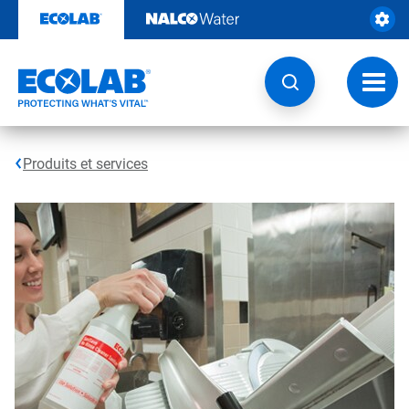
Sauter
au
contenu​​​​​​​
Navig
à
bascu
Produits et services