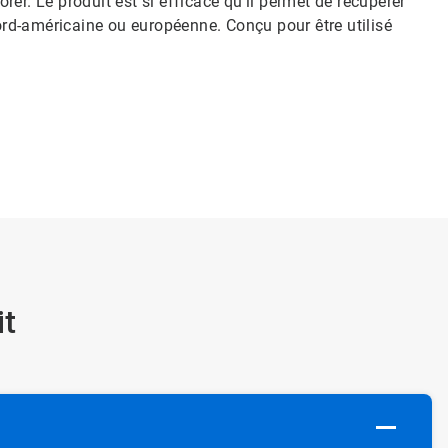
orer. Le produit est si efficace qu'il permet de récupérer
nord-américaine ou européenne. Conçu pour être utilisé
it