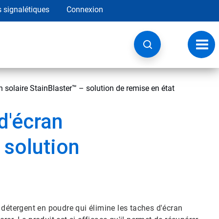
s signalétiques
Connexion
Navig
à
basc
 solaire StainBlaster™ – solution de remise en état
d'écran
 solution
 détergent en poudre qui élimine les taches d'écran