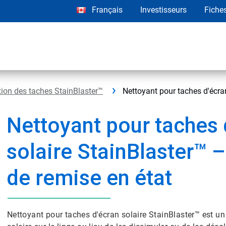
Français
Investisseurs
Fiche
ion des taches StainBlaster™
Nettoyant pour taches d'écran
Nettoyant pour taches 
solaire StainBlaster™ –
de remise en état
Nettoyant pour taches d'écran solaire StainBlaster™ est un