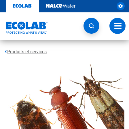
Sauter
au
contenu​​​​​​​
Navig
à
bascu
Produits et services