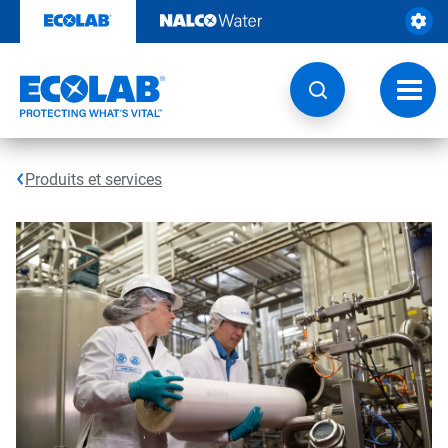
Sauter
au
contenu​​​​​​​
Navig
à
bascu
Produits et services