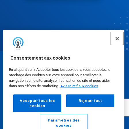
Consentement aux cookies
© Ecolab Inc. 2025
En cliquant sur « Accepter tous les cookies », vous acceptez le
stockage des cookies sur votre appareil pour améliorer la
Fiches signalétiques
|
Politique de confidentialité
|
navigation sur le site, analyser l’utilisation du site et nous aider
dans nos efforts de marketing.
Avis relatif aux cookies
Modalités d'utilisation
Accepter tous les
Rejeter tout
cookies
Paramètres des
cookies