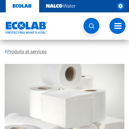
Sauter
au
contenu​​​​​​​
Navig
à
bascu
Produits et services