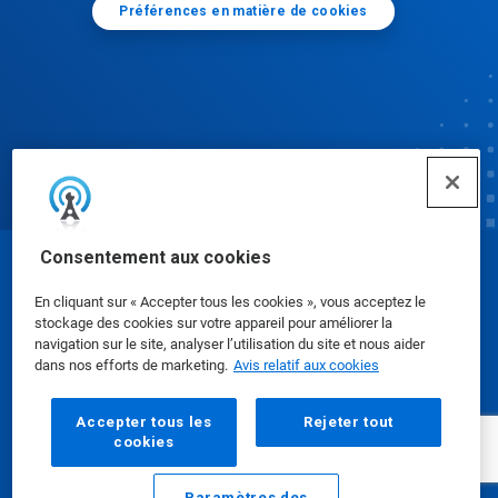
Préférences en matière de cookies
Consentement aux cookies
© Ecolab Inc. 2025
En cliquant sur « Accepter tous les cookies », vous acceptez le
stockage des cookies sur votre appareil pour améliorer la
Fiches signalétiques
|
Politique de confidentialité
|
navigation sur le site, analyser l’utilisation du site et nous aider
dans nos efforts de marketing.
Avis relatif aux cookies
Modalités d'utilisation
Accepter tous les
Rejeter tout
cookies
Paramètres des