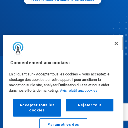
Consentement aux cookies
© Ecolab Inc. 2025
En cliquant sur « Accepter tous les cookies », vous acceptez le
stockage des cookies sur votre appareil pour améliorer la
Fiches signalétiques
|
Politique de confidentialité
|
navigation sur le site, analyser l’utilisation du site et nous aider
dans nos efforts de marketing.
Avis relatif aux cookies
Modalités d'utilisation
Accepter tous les
Rejeter tout
cookies
Paramètres des