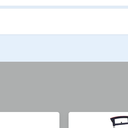
ArticleTile
2
de