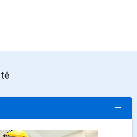
​​​
ArticleTile