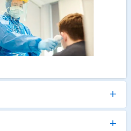
1
de
4