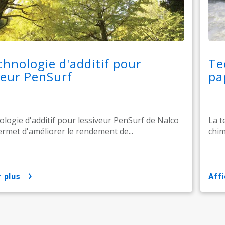
chnologie d'additif pour
Te
veur PenSurf
pa
ologie d'additif pour lessiveur PenSurf de Nalco
La t
rmet d'améliorer le rendement de...
chim
r plus
aff