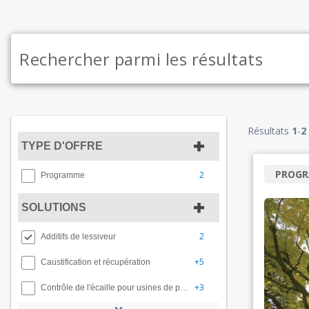
Résultats
1
-
2
TYPE D'OFFRE
PROG
2
Programme
SOLUTIONS
2
Additifs de lessiveur
+5
Caustification et récupération
+3
Contrôle de l'écaille pour usines de pâte à papier