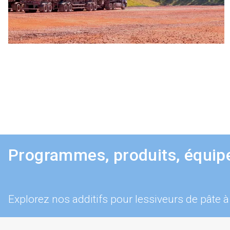
Programmes, produits, équip
Explorez nos additifs pour lessiveurs de pâte à