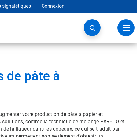
s signalétiques
Connexion
Navig
à
basc
s de pâte à
ugmenter votre production de pâte à papier et
Nos solutions, comme la technique de mélange PARETO et
n de la liqueur dans les copeaux, ce qui se traduit par
ssiveurs permettent non seulement d'obtenir un