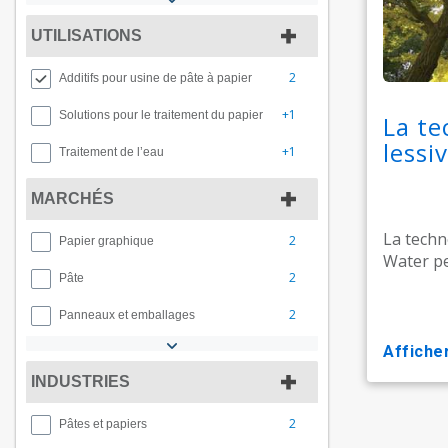
UTILISATIONS
2
Additifs pour usine de pâte à papier
+1
Solutions pour le traitement du papier
La te
lessi
+1
Traitement de l’eau
MARCHÉS
La techn
2
Papier graphique
Water pe
2
Pâte
2
Panneaux et emballages
affiche
INDUSTRIES
2
Pâtes et papiers