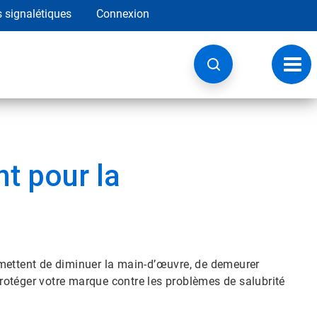
s signalétiques
Connexion
Navig
à
basc
t pour la
rmettent de diminuer la main-d’œuvre, de demeurer
otéger votre marque contre les problèmes de salubrité