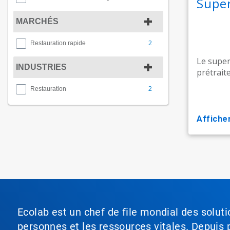
Supe
MARCHÉS
2
Restauration rapide
Le super
INDUSTRIES
prétraite
2
Restauration
affiche
Ecolab est un chef de file mondial des soluti
personnes et les ressources vitales. Depuis p