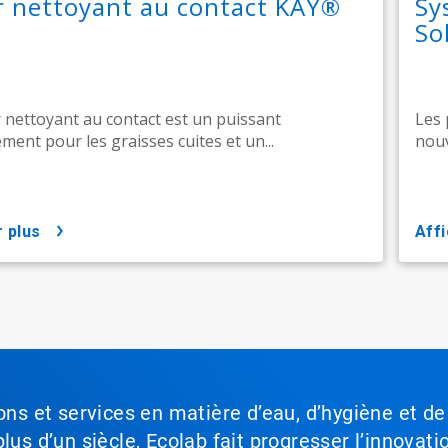
r nettoyant au contact KAY®
Sy
So
 nettoyant au contact est un puissant
Les 
ment pour les graisses cuites et un...
nouv
r plus
aff
ons et services en matière d’eau, d’hygiène et de
lus d’un siècle, Ecolab fait progresser l’innovati