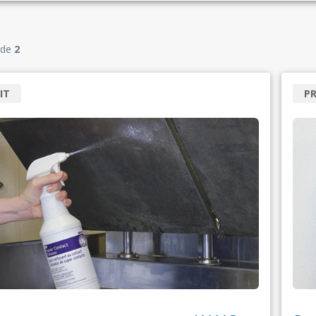
de
2
IT
P