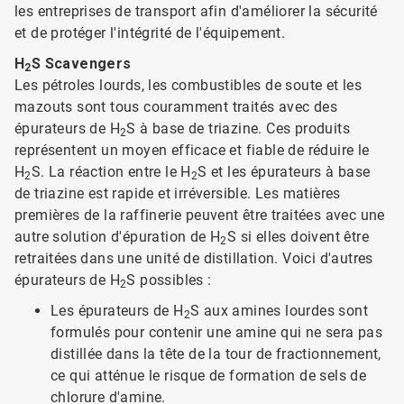
les entreprises de transport afin d'améliorer la sécurité
et de protéger l'intégrité de l'équipement.
H
S Scavengers
2
Les pétroles lourds, les combustibles de soute et les
mazouts sont tous couramment traités avec des
épurateurs de H
S à base de triazine. Ces produits
2
représentent un moyen efficace et fiable de réduire le
H
S. La réaction entre le H
S et les épurateurs à base
2
2
de triazine est rapide et irréversible. Les matières
premières de la raffinerie peuvent être traitées avec une
autre solution d'épuration de H
S si elles doivent être
2
retraitées dans une unité de distillation. Voici d'autres
épurateurs de H
S possibles :
2
Les épurateurs de H
S aux amines lourdes sont
2
formulés pour contenir une amine qui ne sera pas
distillée dans la tête de la tour de fractionnement,
ce qui atténue le risque de formation de sels de
chlorure d'amine.