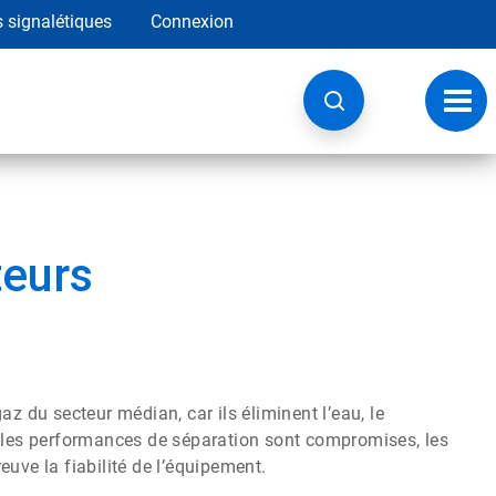
s signalétiques
Connexion
Navig
à
basc
teurs
z du secteur médian, car ils éliminent l’eau, le
e les performances de séparation sont compromises, les
euve la fiabilité de l’équipement.