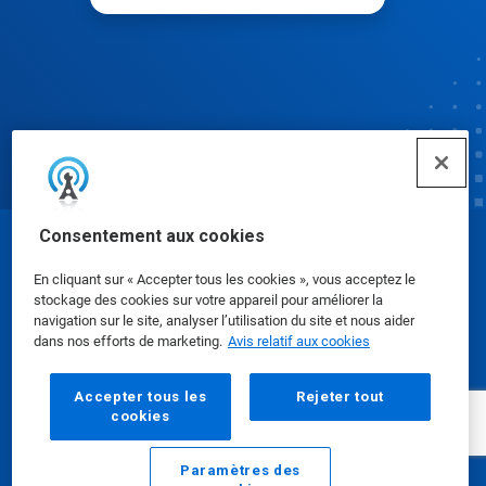
Consentement aux cookies
© Ecolab Inc. 2025
En cliquant sur « Accepter tous les cookies », vous acceptez le
stockage des cookies sur votre appareil pour améliorer la
Fiches signalétiques
|
Politique de confidentialité
|
navigation sur le site, analyser l’utilisation du site et nous aider
dans nos efforts de marketing.
Avis relatif aux cookies
Modalités d'utilisation
Accepter tous les
Rejeter tout
cookies
Paramètres des