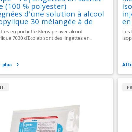
le (100 % polyester)
is
gnées d'une solution à alcool
inj
opylique 30 mélangée à de
en
 pour injection (WFI)
ettes en pochette Klerwipe avec alcool
Les 
lique 7030 d’Ecolab sont des lingettes en...
isop
r plus
aff
IT
P