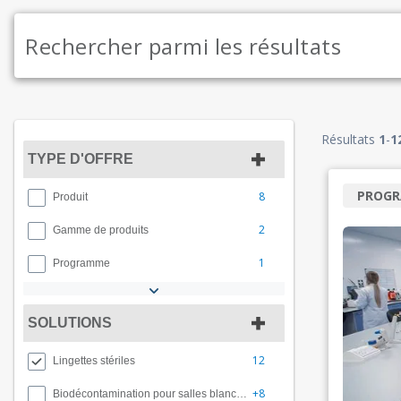
Résultats
1
-
1
TYPE D'OFFRE
PROG
8
Produit
2
Gamme de produits
1
Programme
SOLUTIONS
12
Lingettes stériles
+8
Biodécontamination pour salles blanches