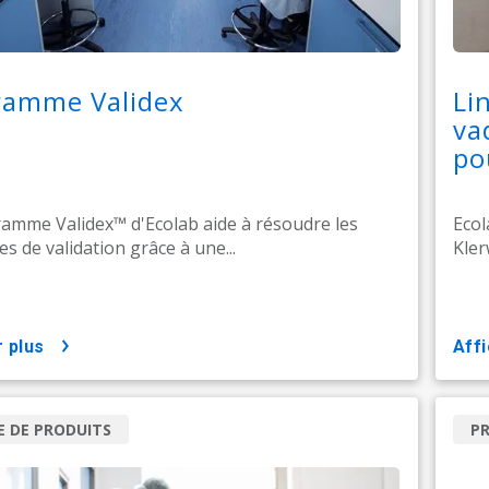
ramme Validex
Li
va
po
mme Validex™ ​​​​​d'Ecolab aide à résoudre les
Ecol
s de validation grâce à une...
Kler
r plus
aff
 DE PRODUITS
P