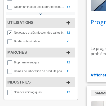
+8
Décontamination des laboratoires et des installations de recherche biomédicale​​​​​​​
Prog
UTILISATIONS
12
Nettoyage et désinfection des salles blanches​​​​​​​
+1
Biodécontamination
Le progra
MARCHÉS
problème
12
Biopharmaceutique
11
Usines de fabrication de produits pharmaceutiques​​​​​​​
affiche
INDUSTRIES
12
Sciences biologiques
GAMME