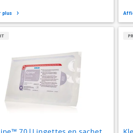
r plus
aff
IT
P
ipe™ 70|Lingettes en sachet
Kl