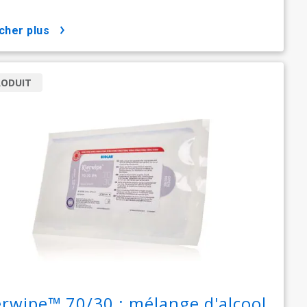
icher plus
RODUIT
erwipe™ 70/30 : mélange d'alcool