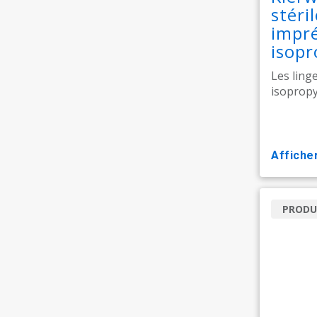
stéri
impré
isopr
l'eau
Les ling
isopropy
affiche
PRODU