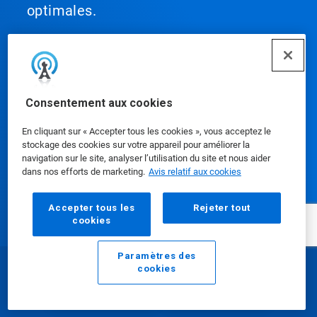
optimales.
Consentement aux cookies
Nos produits
En cliquant sur « Accepter tous les cookies », vous acceptez le
stockage des cookies sur votre appareil pour améliorer la
navigation sur le site, analyser l’utilisation du site et nous aider
Médiathèque
dans nos efforts de marketing.
Avis relatif aux cookies
Accepter tous les
Rejeter tout
cookies
Utilisation de notre site Web
Paramètres des
cookies
Courriel
Appeler
Notre entreprise