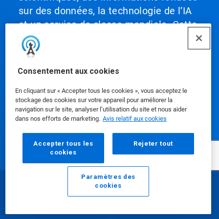
sur des données, la technologie de l’IA
et un service de classe mondiale. Cette
combinaison unique permet à Ecolab de
collaborer avec ses clients pour définir
ce qui se fait de mieux et l’appliquer à
Consentement aux cookies
l’ensemble de leurs activités, les aidant
ainsi à atteindre des performances
En cliquant sur « Accepter tous les cookies », vous acceptez le
stockage des cookies sur votre appareil pour améliorer la
optimales.
navigation sur le site, analyser l’utilisation du site et nous aider
dans nos efforts de marketing.
Avis relatif aux cookies
Accepter tous les
Rejeter tout
cookies
Nos produits
Paramètres des
cookies
Courriel
Appeler