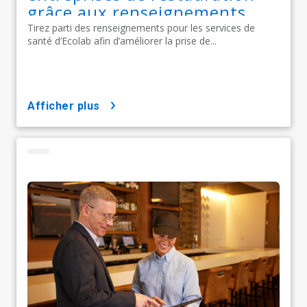
grâce aux renseignements
pour les services de santé
Tirez parti des renseignements pour les services de
santé d’Ecolab afin d’améliorer la prise de...
d’Ecolab
afficher plus