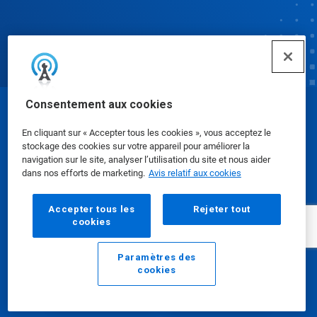
Consentement aux cookies
© Ecolab Inc. 2025
En cliquant sur « Accepter tous les cookies », vous acceptez le
stockage des cookies sur votre appareil pour améliorer la
Fiches signalétiques
|
Politique de confidentialité
|
navigation sur le site, analyser l’utilisation du site et nous aider
dans nos efforts de marketing.
Avis relatif aux cookies
Modalités d'utilisation
Accepter tous les
Rejeter tout
cookies
Paramètres des
cookies
Courriel
Appeler