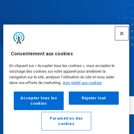
Consentement aux cookies
© Ecolab Inc. 2025
En cliquant sur « Accepter tous les cookies », vous acceptez le
stockage des cookies sur votre appareil pour améliorer la
Fiches signalétiques
|
Politique de confidentialité
|
navigation sur le site, analyser l’utilisation du site et nous aider
dans nos efforts de marketing.
Avis relatif aux cookies
Modalités d'utilisation
Accepter tous les
Rejeter tout
cookies
Paramètres des
cookies
Courriel
Appeler