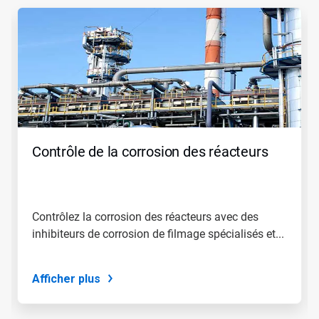
Ceci
est
un
carrousel.
Utilisez
les
boutons
Suivant
et
Précédent
pour
Contrôle de la corrosion des réacteurs
naviguer
ou
sautez
à
une
Contrôlez la corrosion des réacteurs avec des
diapositive
inhibiteurs de corrosion de filmage spécialisés et...
en
utilisant
les
points
Afficher plus
de
navigation.