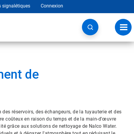
s signalétiques
Connexion
Navig
à
basc
ment de
 des réservoirs, des échangeurs, de la tuyauterie et des
tre coûteux en raison du temps et de la main-d'œuvre
unité grâce aux solutions de nettoyage de Nalco Water.
iduels et à dégazer l'atmosphère tout en réduisant le