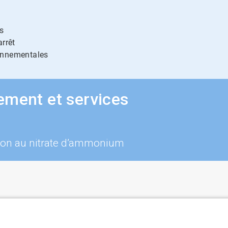
s
arrêt
ronnementales
ement et services
sion au nitrate d’ammonium