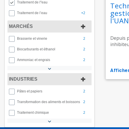
Traitement de l"eau
Tech
gesti
+2
Traitement de l’eau
l'UAN
MARCHÉS
Depuis p
2
Brasserie et vinerie
inhibite
2
Biocarburants et éthanol
2
Ammoniac et engrais
affiche
INDUSTRIES
2
Pâtes et papiers
2
Transformation des aliments et boissons
2
Traitement chimique