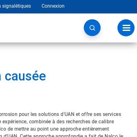
s signalétiques
Connexion
Navig
à
basc
n causée
rrosion pour les solutions d'UAN et offre ses services
e expérience, combinée à des recherches de calibre
alco de mettre au point une approche entièrement
on d'UAN. Cette approche approfondie a fait de Nalco le