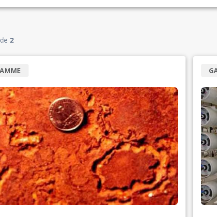
de
2
RAMME
G