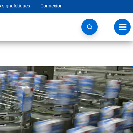
s signalétiques
Connexion
Navig
à
basc