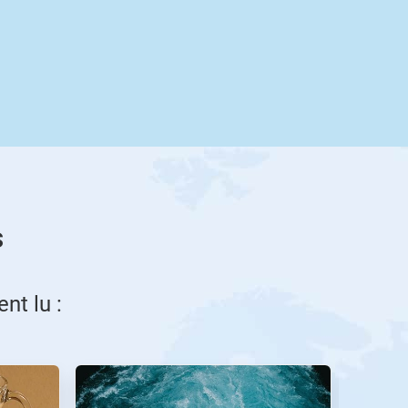
s
nt lu :