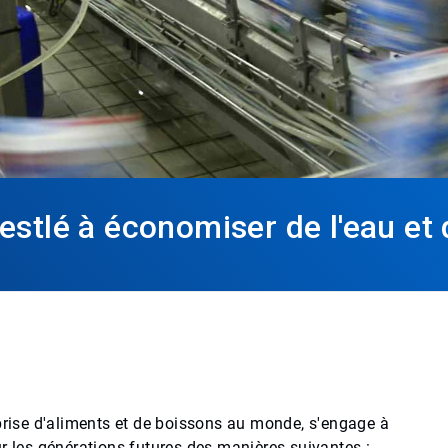
estlé à économiser de l'eau et d
eprise d'aliments et de boissons au monde, s'engage à
r les générations futures des manières suivantes :