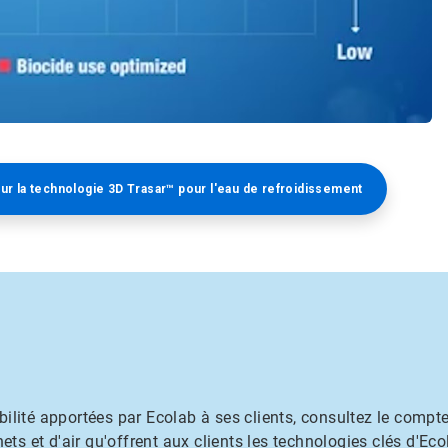
sur la technologie 3D Trasar™ pour l'eau de refroidissement
ilité apportées par Ecolab à ses clients, consultez le compte
ets et d'air qu'offrent aux clients les technologies clés d'Eco