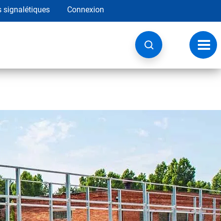
s signalétiques
Connexion
Navig
à
basc