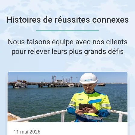
Histoires de réussites connexes
Nous faisons équipe avec nos clients
pour relever leurs plus grands défis
Ceci
est
un
carrousel.
Utilisez
les
boutons
Suivant
et
Précédent
pour
11 mai 2026
naviguer