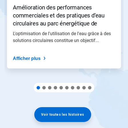
ou
Amélioration des performances
sautez
commerciales et des pratiques d’eau
à
une
circulaires au parc énergétique de
diapositive
Moeve à San Roque
en
L'optimisation de l'utilisation de l'eau grâce à des
utilisant
solutions circulaires constitue un objectif...
les
points
de
Afficher plus
navigation.
Voir toutes les histoires