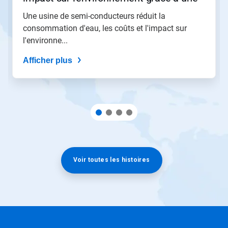
meilleure visibilité sur son circuit d'eau
Une usine de semi-conducteurs réduit la
de refroidissement pour la fabrication​​​​​​​​​​​​​​
consommation d'eau, les coûts et l'impact sur
l'environne...
Afficher plus
Voir toutes les histoires