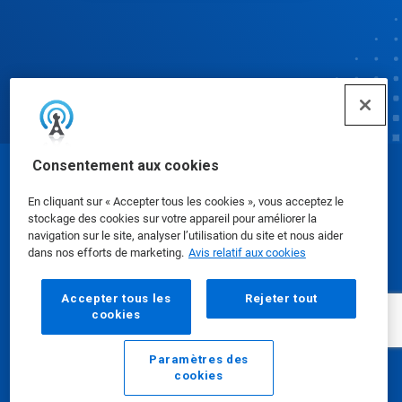
Consentement aux cookies
© Ecolab Inc. 2025
En cliquant sur « Accepter tous les cookies », vous acceptez le
stockage des cookies sur votre appareil pour améliorer la
Fiches signalétiques
|
Politique de confidentialité
|
navigation sur le site, analyser l’utilisation du site et nous aider
dans nos efforts de marketing.
Avis relatif aux cookies
Modalités d'utilisation
Accepter tous les
Rejeter tout
cookies
Paramètres des
cookies
Courriel
Appeler